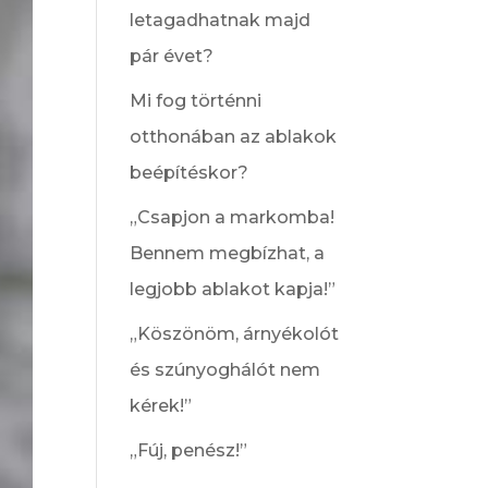
letagadhatnak majd
pár évet?
Mi fog történni
otthonában az ablakok
beépítéskor?
„Csapjon a markomba!
Bennem megbízhat, a
legjobb ablakot kapja!”
„Köszönöm, árnyékolót
és szúnyoghálót nem
kérek!”
„Fúj, penész!”