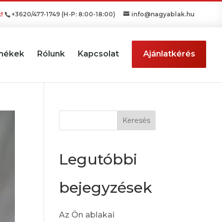
!
+3620/477-1749
(H-P: 8:00-18:00)
info@nagyablak.hu
mékek
Rólunk
Kapcsolat
Ajánlatkérés
Legutóbbi
bejegyzések
Az Ön ablakai