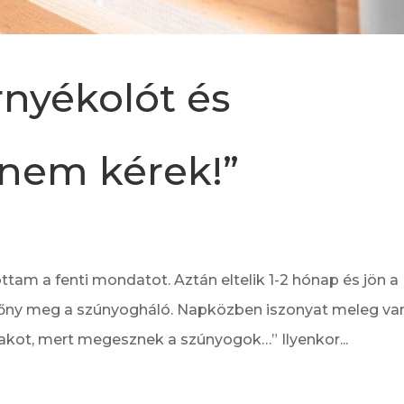
nyékolót és
 nem kérek!”
tam a fenti mondatot. Aztán eltelik 1-2 hónap és jön a
edőny meg a szúnyogháló. Napközben iszonyat meleg van
lakot, mert megesznek a szúnyogok…” Ilyenkor...