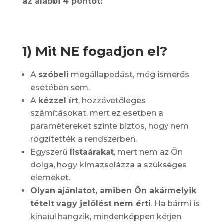
az alábbi 4 pontot:
1) Mit NE fogadjon el?
A
szóbeli
megállapodást, még ismerős
esetében sem.
A
kézzel írt
, hozzávetőleges
számításokat, mert ez esetben a
paramétereket szinte biztos, hogy nem
rögzítették a rendszerben.
Egyszerű
listaárakat
, mert nem az Ön
dolga, hogy kimazsolázza a szükséges
elemeket.
Olyan ajánlatot, amiben Ön akármelyik
tételt vagy jelölést nem érti
. Ha bármi is
kínaiul hangzik, mindenképpen kérjen