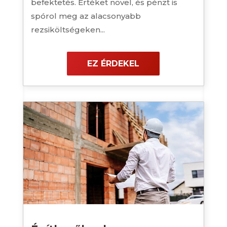
befektetés. Értéket növel, és pénzt is
spórol meg az alacsonyabb
rezsiköltségeken...
EZ ÉRDEKEL