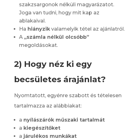
szakzsargonok nélküli magyarázatot.
Joga van tudni, hogy mit kap az
ablakaival.
Ha
hiányzik
valamelyik tétel az ajánlatról.
A
„számla nélkül olcsóbb”
megoldásokat.
2) Hogy néz ki egy
becsületes árajánlat?
Nyomtatott, egyénre szabott és tételesen
tartalmazza az alábbiakat:
a
nyílászárók műszaki tartalmát
a
kiegészítőket
a
járulékos munkákat