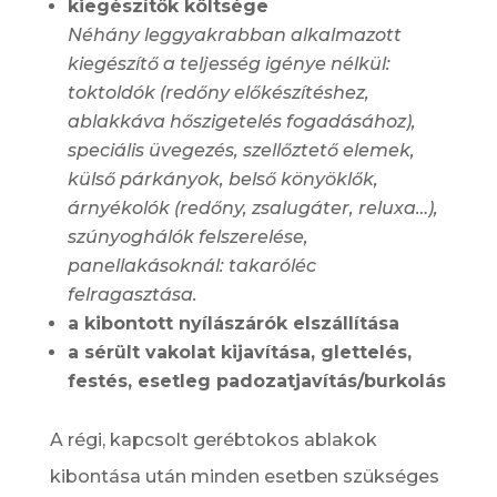
kiegészítők költsége
Néhány leggyakrabban alkalmazott
kiegészítő a teljesség igénye nélkül:
toktoldók (redőny előkészítéshez,
ablakkáva hőszigetelés fogadásához),
speciális üvegezés, szellőztető elemek,
külső párkányok, belső könyöklők,
árnyékolók (redőny, zsalugáter, reluxa…),
szúnyoghálók felszerelése,
panellakásoknál: takaróléc
felragasztása.
a kibontott nyílászárók elszállítása
a sérült vakolat kijavítása, glettelés,
festés, esetleg padozatjavítás/burkolás
A régi, kapcsolt gerébtokos ablakok
kibontása után minden esetben szükséges