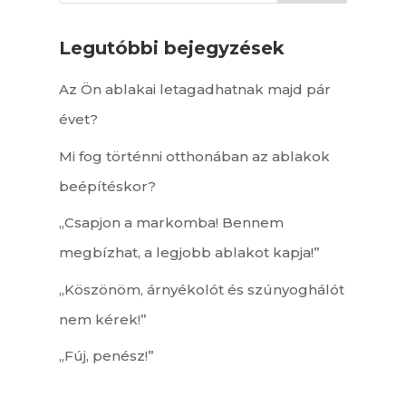
Legutóbbi bejegyzések
Az Ön ablakai letagadhatnak majd pár
évet?
Mi fog történni otthonában az ablakok
beépítéskor?
„Csapjon a markomba! Bennem
megbízhat, a legjobb ablakot kapja!”
„Köszönöm, árnyékolót és szúnyoghálót
nem kérek!”
„Fúj, penész!”