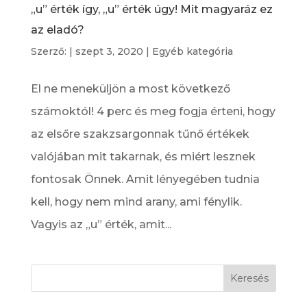
„u” érték így, „u” érték úgy! Mit magyaráz ez
az eladó?
Szerző:
|
szept 3, 2020
|
Egyéb kategória
El ne meneküljön a most következő
számoktól! 4 perc és meg fogja érteni, hogy
az elsőre szakzsargonnak tűnő értékek
valójában mit takarnak, és miért lesznek
fontosak Önnek. Amit lényegében tudnia
kell, hogy nem mind arany, ami fénylik.
Vagyis az „u” érték, amit...